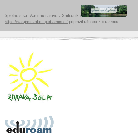
Spletno stran Varujmo naravo v Smledniku
https://varujmo-zabe.splet.arnes.si/
pripravil učenec 7.b razreda