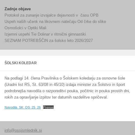
Zadnje objave
Protokol za zunanje izvajalce dejavnosti v času OPB
Uspeh naših učenk na likovnem natečaju Od črke do slike
Osmošolci v Optiki Mali
Izjemni uspehi Tie Dolinar v ritmični gimnastiki
SEZNAM POTREBŠČIN za šolsko leto 2026/2027
ŠOLSKI KOLEDAR
Na podlagi 14. člena Pravilnika o Šolskem koledarju za osnovne šole
(Uradni list RS, St. 63/08 in 45/10) izdaja minister za Šolstvo in šport
podrobnejša navodila o razporeditvi pouka, počitnic in pouka prostih dni,
rokih za opravljanje izpitov ter datumih razdelitve spričeval.
Navodila_SK_OS_25_26
Prenos
info@ossjsmlednik.si