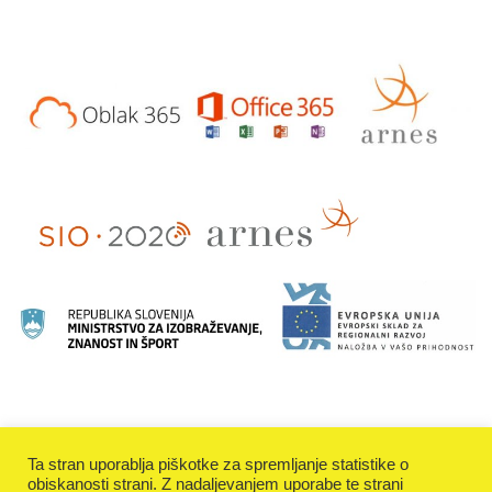
Ta stran uporablja piškotke za spremljanje statistike o
obiskanosti strani. Z nadaljevanjem uporabe te strani