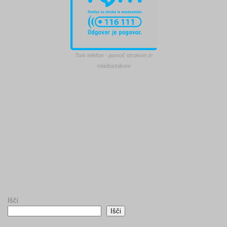
Tom telefon - pomoč otrokom in
mladostnikom
Išči
Išči