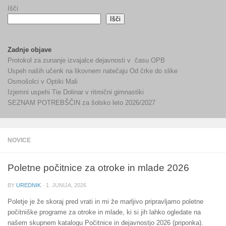
Išči
Išči
Zadnje objave
Protokol za zunanje izvajalce dejavnosti v času OPB
Uspeh naših učenk na likovnem natečaju Od črke do slike
Osmošolci v Optiki Mali
Izjemni uspehi Tie Dolinar v ritmični gimnastiki
SEZNAM POTREBŠČIN za šolsko leto 2026/2027
NOVICE
Poletne počitnice za otroke in mlade 2026
BY
UREDNIK
·
1. JUNIJA, 2026
Poletje je že skoraj pred vrati in mi že marljivo pripravljamo poletne
počitniške programe za otroke in mlade, ki si jih lahko ogledate na
našem skupnem katalogu Počitnice in dejavnostjo 2026 (priponka).