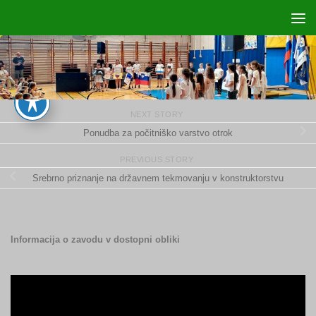
Skip to content
NEXT STORY
Ponudba za počitniško varstvo otrok
PREVIOUS STORY
Srebrno priznanje na državnem tekmovanju v konstruktorstvu
Informacija o zavodu v dostopni obliki