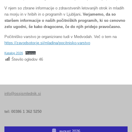
V njem so zbrane informacije o zdravstvenih letovanjih otrok in mladih
na morju in v hribih in o programih v Ljubljani
. Verjamemo, da so
staršem informacije o naših počitniških programih, ki so cenovno
zelo ugodni, še kako dragocene, če do njih pridejo pravočasno.
Počitniško varstvo je organizirano tudi v Medvodah. Več o tem na
https://zavodsotocje.si/mladina/pocitnisko-varstvo
Katalog 2026
Prenos
Število ogledov
46
info@ossjsmlednik.si
tel: 00386 1 362 5250
avgust 2026