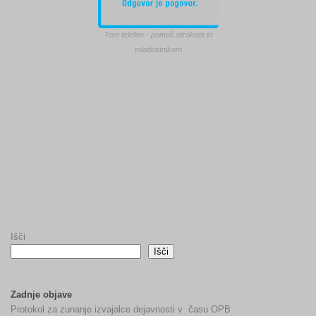
Tom telefon - pomoč otrokom in
mladostnikom
Išči
Išči
Zadnje objave
Protokol za zunanje izvajalce dejavnosti v času OPB