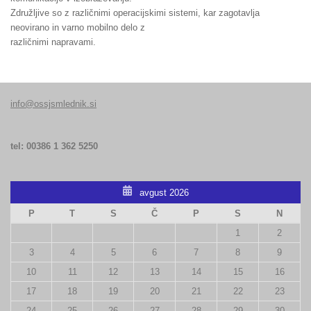
Združljive so z različnimi operacijskimi sistemi, kar zagotavlja
neovirano in varno mobilno delo z
različnimi napravami.
info@ossjsmlednik.si
tel: 00386 1 362 5250
avgust 2026
P
T
S
Č
P
S
N
1
2
3
4
5
6
7
8
9
10
11
12
13
14
15
16
17
18
19
20
21
22
23
24
25
26
27
28
29
30