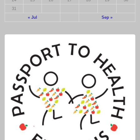
31
« Jul
Sep »