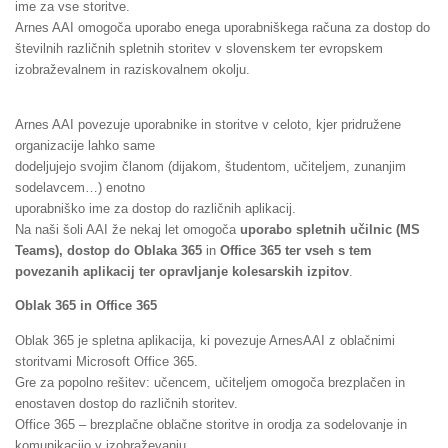
ime za vse storitve.
Arnes AAI omogoča uporabo enega uporabniškega računa za dostop do
številnih različnih spletnih storitev v slovenskem ter evropskem
izobraževalnem in raziskovalnem okolju.
Arnes AAI povezuje uporabnike in storitve v celoto, kjer pridružene
organizacije lahko same
dodeljujejo svojim članom (dijakom, študentom, učiteljem, zunanjim
sodelavcem…) enotno
uporabniško ime za dostop do različnih aplikacij.
Na naši šoli AAI že nekaj let omogoča
uporabo spletnih učilnic (MS
Teams), dostop do Oblaka 365
in
Office 365 ter vseh s tem
povezanih aplikacij ter opravljanje kolesarskih izpitov
.
Oblak 365 in Office 365
Oblak 365 je spletna aplikacija, ki povezuje ArnesAAI z oblačnimi
storitvami Microsoft Office 365.
Gre za popolno rešitev: učencem, učiteljem omogoča brezplačen in
enostaven dostop do različnih storitev.
Office 365 – brezplačne oblačne storitve in orodja za sodelovanje in
komunikacijo v izobraževanju.