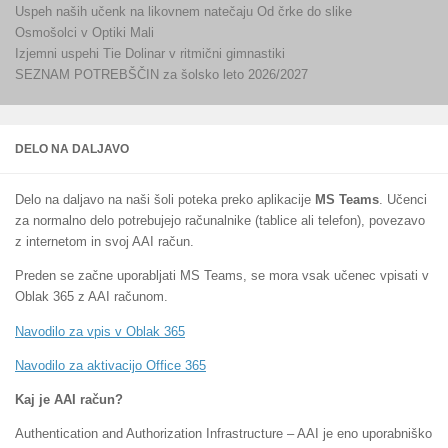
Uspeh naših učenk na likovnem natečaju Od črke do slike
Osmošolci v Optiki Mali
Izjemni uspehi Tie Dolinar v ritmični gimnastiki
SEZNAM POTREBŠČIN za šolsko leto 2026/2027
DELO NA DALJAVO
Delo na daljavo na naši šoli poteka preko aplikacije
MS Teams
. Učenci
za normalno delo potrebujejo računalnike (tablice ali telefon), povezavo
z internetom in svoj AAI račun.
Preden se začne uporabljati MS Teams, se mora vsak učenec vpisati v
Oblak 365 z AAI računom.
Navodilo za vpis v Oblak 365
Navodilo za aktivacijo Office 365
Kaj je AAI račun?
Authentication and Authorization Infrastructure – AAI je eno uporabniško